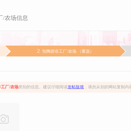
厂/农场信息
2
怡陶碧谷工厂/农场 （
重选
）
工厂/农场
类别的信息。建议仔细阅读
发帖版规
，请勿从别的网站复制内