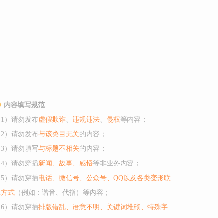
内容填写规范
（1）请勿发布
虚假欺诈
、
违规违法
、
侵权
等内容；
（2）请勿发布
与该类目无关
的内容；
（3）请勿填写
与标题不相关
的内容；
（4）请勿穿插
新闻、故事、感悟
等非业务内容；
（5）请勿穿插
电话、微信号、公众号、QQ以及各类变形联
系方式
（例如：谐音、代指）等内容；
（6）请勿穿插
排版错乱、语意不明、关键词堆砌、特殊字