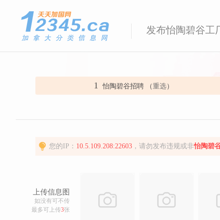
发布怡陶碧谷工
1
怡陶碧谷招聘 （
重选
）
您的IP：
10.5.109.208:22603
，请勿发布违规或非
怡陶碧谷
上传信息图
如没有可不传
最多可上传
3
张