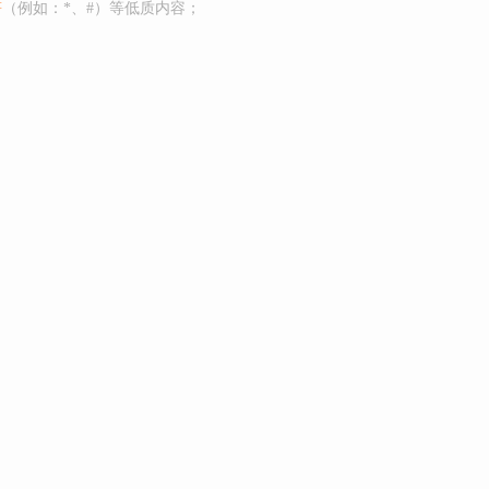
符
（例如：*、#）等低质内容；