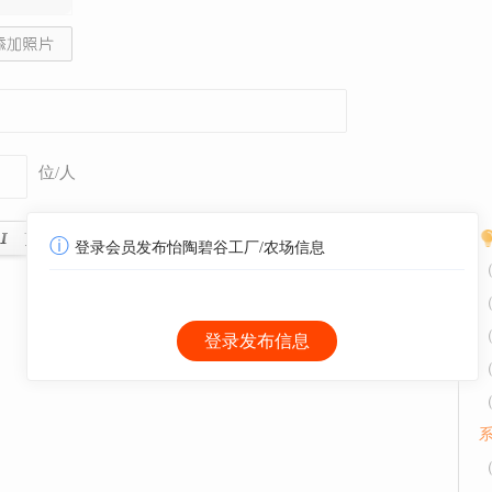
位/人
ⓘ
登录会员发布怡陶碧谷工厂/农场信息