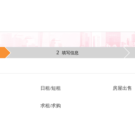
2
填写信息
日租/短租
房屋出售
求租/求购