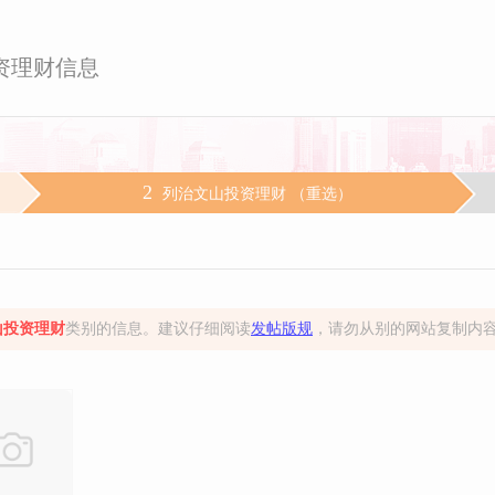
资理财信息
2
列治文山投资理财 （
重选
）
山投资理财
类别的信息。建议仔细阅读
发帖版规
，请勿从别的网站复制内