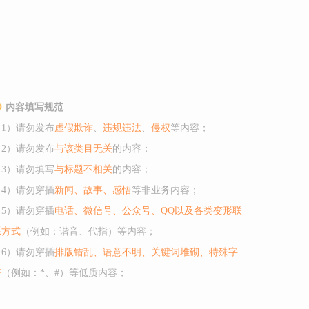
内容填写规范
（1）请勿发布
虚假欺诈
、
违规违法
、
侵权
等内容；
（2）请勿发布
与该类目无关
的内容；
（3）请勿填写
与标题不相关
的内容；
（4）请勿穿插
新闻、故事、感悟
等非业务内容；
（5）请勿穿插
电话、微信号、公众号、QQ以及各类变形联
系方式
（例如：谐音、代指）等内容；
（6）请勿穿插
排版错乱、语意不明、关键词堆砌、特殊字
符
（例如：*、#）等低质内容；