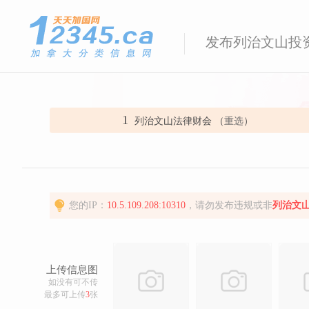
发布列治文山投
1
列治文山法律财会 （
重选
）
您的IP：
10.5.109.208:10310
，请勿发布违规或非
列治文
上传信息图
如没有可不传
最多可上传
3
张