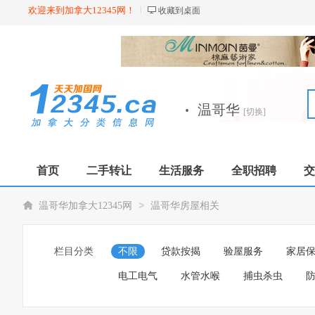
欢迎来到加拿大12345网！
收藏到桌面
·
温哥华
[切换]
首页
二手转让
生活服务
全职招聘
交
>
温哥华加拿大12345网
温哥华房屋相关
栏目分类
不限
贷款按揭
验屋服务
家居
电工电气
水管水喉
捕虫杀虫