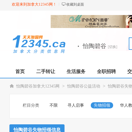
欢迎来到加拿大12345网！
收藏到桌面
·
怡陶碧谷
[切换]
首页
二手转让
生活服务
全职招聘
交
>
>
怡陶碧谷加拿大12345网
怡陶碧谷公益活动
怡陶碧谷失
栏目分类
不限
寻人启事
失物招领
华人
怡陶碧谷失物招领信息