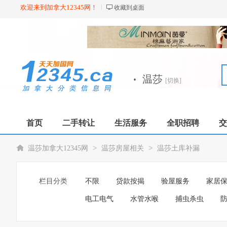
欢迎来到加拿大12345网！
收藏到桌面
·
温莎
[切换]
首页
二手转让
生活服务
全职招聘
交
>
>
温莎加拿大12345网
温莎房屋相关
温莎土库补漏
栏目分类
不限
贷款按揭
验屋服务
家居
电工电气
水管水喉
捕虫杀虫