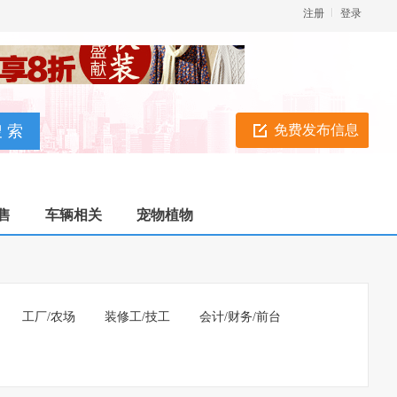
注册
登录
免费发布信息
售
车辆相关
宠物植物
工厂/农场
装修工/技工
会计/财务/前台