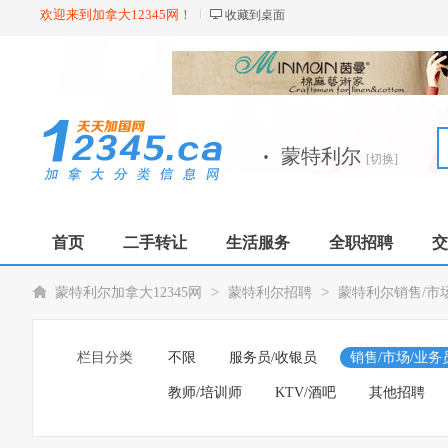
欢迎来到加拿大12345网！
收藏到桌面
·
蒙特利尔
[切换]
首页
二手转让
生活服务
全职招聘
交
>
>
蒙特利尔加拿大12345网
蒙特利尔招聘
蒙特利尔销售/市
栏目分类
不限
服务员/收银员
销售/市场/业务
教师/培训师
KTV/酒吧
其他招聘