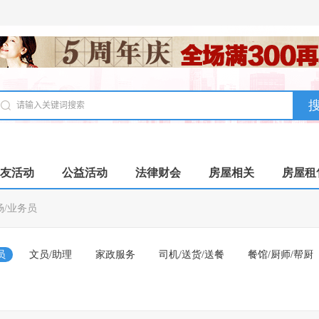
友活动
公益活动
法律财会
房屋相关
房屋租
场/业务员
员
文员/助理
家政服务
司机/送货/送餐
餐馆/厨师/帮厨