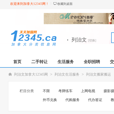
欢迎来到加拿大12345网！
收藏到桌面
·
列治文
[切换]
首页
二手转让
生活服务
全职招聘
交
>
>
列治文加拿大12345网
列治文生活服务
列治文搬家搬运
栏目分类
不限
考牌练车
上网电视
摄影
外币兑换
代购服务
代办签证