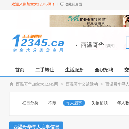
欢迎来到加拿大12345网！
收藏到桌面
·
西温哥华
[切换]
首页
二手转让
生活服务
全职招聘
交
>
>
西温哥华加拿大12345网
西温哥华公益活动
西温哥华寻
栏目分类
不限
寻人启事
失物招领
华人
西温哥华寻人启事信息