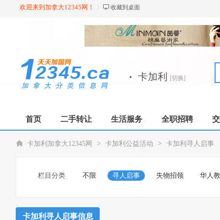
欢迎来到加拿大12345网！
收藏到桌面
·
卡加利
[切换]
首页
二手转让
生活服务
全职招聘
交
>
>
卡加利加拿大12345网
卡加利公益活动
卡加利寻人启事
栏目分类
不限
寻人启事
失物招领
华人
卡加利寻人启事信息