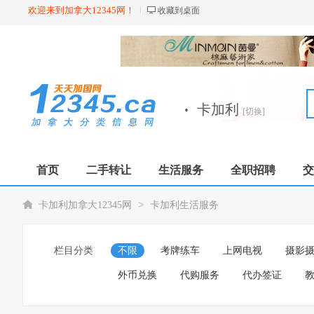
欢迎来到加拿大12345网！
收藏到桌面
·
卡加利
[切换]
首页
二手转让
生活服务
全职招聘
交
>
卡加利加拿大12345网
卡加利生活服务
栏目分类
不限
考牌练车
上网电视
摄影
外币兑换
代购服务
代办签证