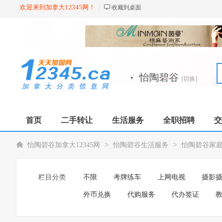
欢迎来到加拿大12345网！
收藏到桌面
·
怡陶碧谷
[切换]
首页
二手转让
生活服务
全职招聘
交
>
>
怡陶碧谷加拿大12345网
怡陶碧谷生活服务
怡陶碧谷家
栏目分类
不限
考牌练车
上网电视
摄影
外币兑换
代购服务
代办签证