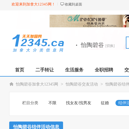
欢迎来到加拿大12345网！
收藏到桌面
·
怡陶碧谷
[切换]
首页
二手转让
生活服务
全职招聘
交
>
>
怡陶碧谷加拿大12345网
怡陶碧谷交友活动
怡陶碧谷结
栏目分类
不限
找女友/找男友
征婚
结伴
怡陶碧谷结伴活动信息