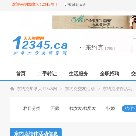
欢迎来到加拿大12345网！
收藏到桌面
·
东约克
[切换]
首页
二手转让
生活服务
全职招聘
交
>
>
东约克加拿大12345网
东约克交友活动
东约克结伴活动
栏目分类
不限
找女友/找男友
征婚
结伴
东约克结伴活动信息