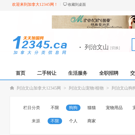
欢迎来到加拿大12345网！
收藏到桌面
·
列治文山
[切换]
首页
二手转让
生活服务
全职招聘
交
>
>
列治文山加拿大12345网
列治文山宠物/植物
列治文山狗
栏目分类
不限
狗狗
猫猫
宠物用品
来源
不限
个人
商家