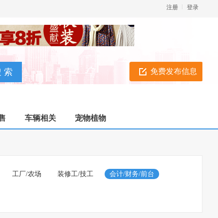
注册
登录
免费发布信息
售
车辆相关
宠物植物
工厂/农场
装修工/技工
会计/财务/前台