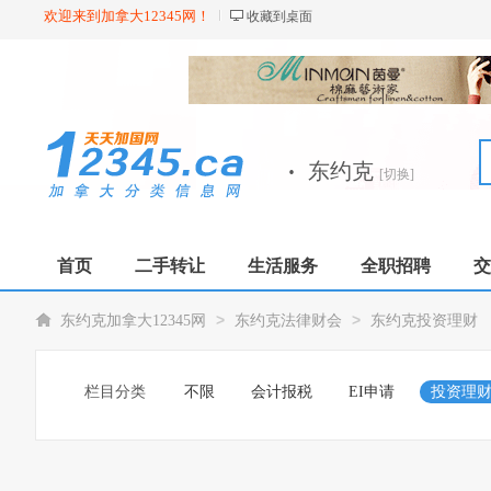
欢迎来到加拿大12345网！
收藏到桌面
·
东约克
[切换]
首页
二手转让
生活服务
全职招聘
交
>
>
东约克加拿大12345网
东约克法律财会
东约克投资理财
栏目分类
不限
会计报税
EI申请
投资理