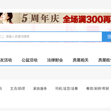
友活动
公益活动
法律财会
房屋相关
房屋租
员
文员/助理
家政服务
司机/送货/送餐
餐馆/厨师/帮厨