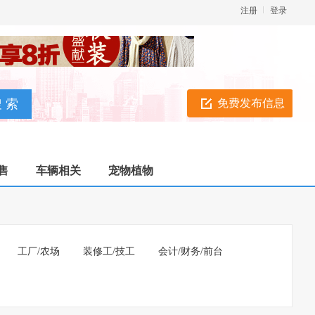
注册
登录
免费发布信息
售
车辆相关
宠物植物
工厂/农场
装修工/技工
会计/财务/前台