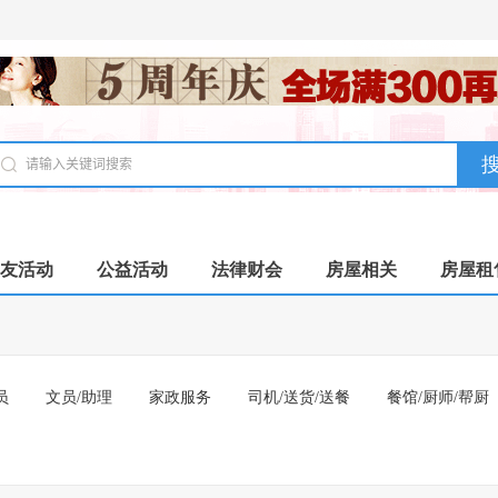
友活动
公益活动
法律财会
房屋相关
房屋租
员
文员/助理
家政服务
司机/送货/送餐
餐馆/厨师/帮厨