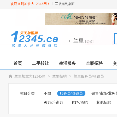
欢迎来到加拿大12345网！
收藏到桌面
·
兰里
[切换]
首页
二手转让
生活服务
全职招聘
交
>
>
兰里加拿大12345网
兰里招聘
兰里服务员/收银员
栏目分类
不限
服务员/收银员
销售/市场/业务
教师/培训师
KTV/酒吧
其他招聘