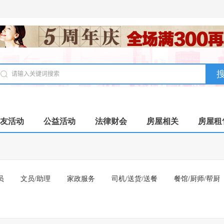
友活动
公益活动
法律财会
房屋相关
房屋租
员
文员/助理
家政服务
司机/送货/送餐
餐馆/厨师/帮厨