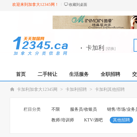
欢迎来到加拿大12345网！
收藏到桌面
·
卡加利
[切换]
首页
二手转让
生活服务
全职招聘
交
>
>
卡加利加拿大12345网
卡加利招聘
卡加利其他招聘
栏目分类
不限
服务员/收银员
销售/市场/业务
教师/培训师
KTV/酒吧
其他招聘