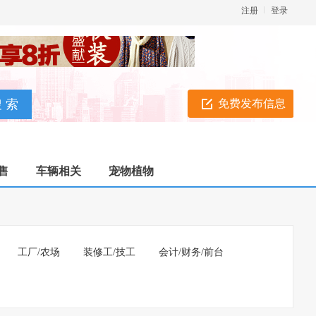
注册
登录
免费发布信息
售
车辆相关
宠物植物
工厂/农场
装修工/技工
会计/财务/前台