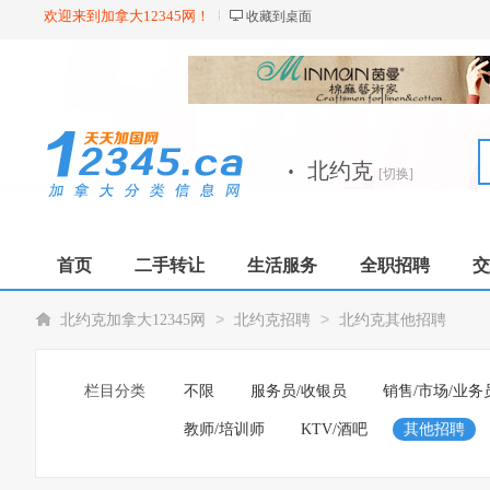
欢迎来到加拿大12345网！
收藏到桌面
·
北约克
[切换]
首页
二手转让
生活服务
全职招聘
交
>
>
北约克加拿大12345网
北约克招聘
北约克其他招聘
栏目分类
不限
服务员/收银员
销售/市场/业务
教师/培训师
KTV/酒吧
其他招聘