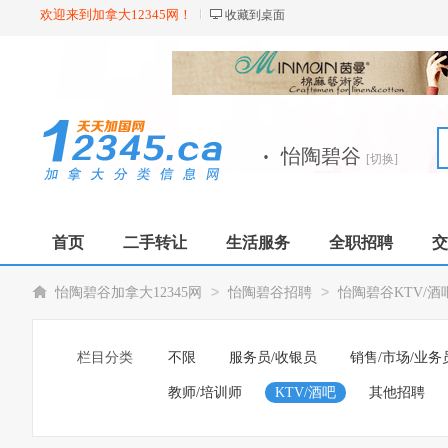
欢迎来到加拿大12345网！
收藏到桌面
·
怡陶碧谷
[切换]
首页
二手转让
生活服务
全职招聘
交
>
>
怡陶碧谷加拿大12345网
怡陶碧谷招聘
怡陶碧谷KTV/酒
栏目分类
不限
服务员/收银员
销售/市场/业务
教师/培训师
KTV/酒吧
其他招聘