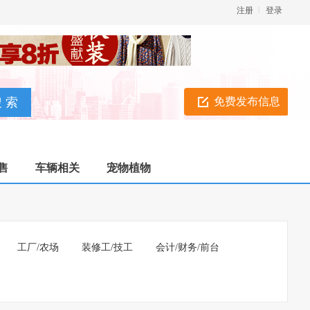
注册
登录
免费发布信息
售
车辆相关
宠物植物
工厂/农场
装修工/技工
会计/财务/前台