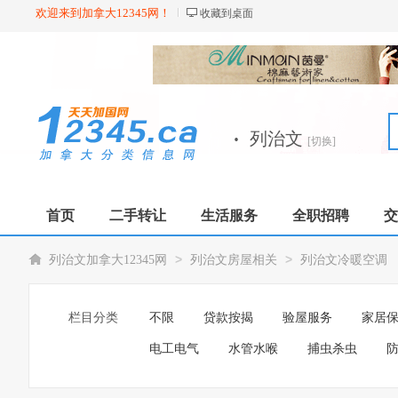
欢迎来到加拿大12345网！
收藏到桌面
·
列治文
[切换]
首页
二手转让
生活服务
全职招聘
交
>
>
列治文加拿大12345网
列治文房屋相关
列治文冷暖空调
栏目分类
不限
贷款按揭
验屋服务
家居
电工电气
水管水喉
捕虫杀虫