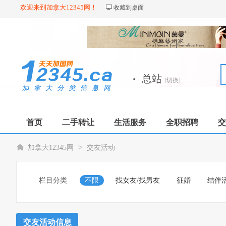
欢迎来到加拿大12345网！
收藏到桌面
·
总站
[切换]
首页
二手转让
生活服务
全职招聘
交
>
加拿大12345网
交友活动
栏目分类
不限
找女友/找男友
征婚
结伴
交友活动信息