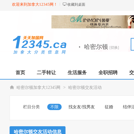
欢迎来到加拿大12345网！
收藏到桌面
·
哈密尔顿
[切换]
首页
二手转让
生活服务
全职招聘
交
>
哈密尔顿加拿大12345网
哈密尔顿交友活动
栏目分类
不限
找女友/找男友
征婚
结伴
哈密尔顿交友活动信息