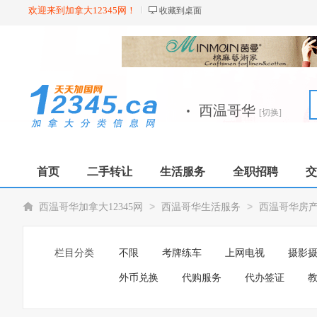
欢迎来到加拿大12345网！
收藏到桌面
·
西温哥华
[切换]
首页
二手转让
生活服务
全职招聘
交
>
>
西温哥华加拿大12345网
西温哥华生活服务
西温哥华房
栏目分类
不限
考牌练车
上网电视
摄影
外币兑换
代购服务
代办签证