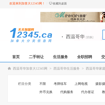
欢迎来到加拿大12345网！
收藏到桌面
·
西温哥华
[切换]
首页
二手转让
生活服务
全职招聘
交
>
>
西温哥华加拿大12345网
西温哥华生活服务
西温哥华家
栏目分类
不限
考牌练车
上网电视
摄影
外币兑换
代购服务
代办签证