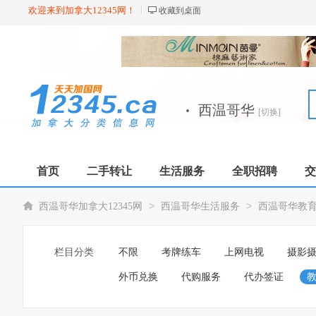
欢迎来到加拿大12345网！
收藏到桌面
·
西温哥华
[切换]
首页
二手转让
生活服务
全职招聘
交
>
>
西温哥华加拿大12345网
西温哥华生活服务
西温哥华教
栏目分类
不限
考牌练车
上网电视
摄影
外币兑换
代购服务
代办签证