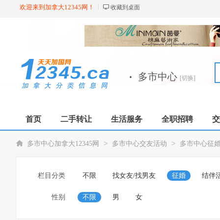
欢迎来到加拿大12345网！
收藏到桌面
·
多市中心
[切换]
首页
二手转让
生活服务
全职招聘
交
>
>
多市中心加拿大12345网
多市中心交友活动
多市中心征
栏目分类
不限
找女友/找男友
征婚
结伴
性别
不限
男
女