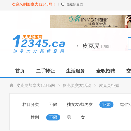
欢迎来到加拿大12345网！
收藏到桌面
·
皮克灵
[切换]
首页
二手转让
生活服务
全职招聘
交
>
>
皮克灵加拿大12345网
皮克灵交友活动
皮克灵征婚
栏目分类
不限
找女友/找男友
征婚
结伴
性别
不限
男
女