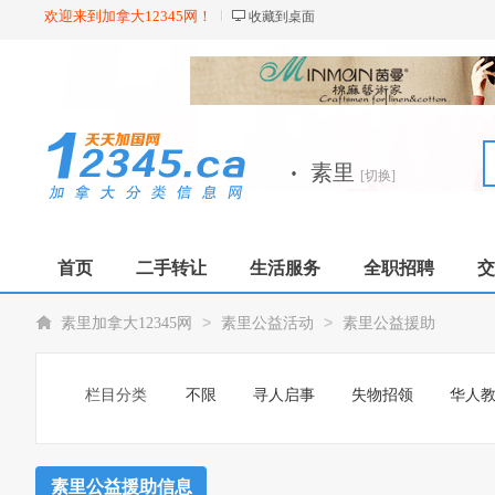
欢迎来到加拿大12345网！
收藏到桌面
·
素里
[切换]
首页
二手转让
生活服务
全职招聘
交
>
>
素里加拿大12345网
素里公益活动
素里公益援助
栏目分类
不限
寻人启事
失物招领
华人
素里公益援助信息